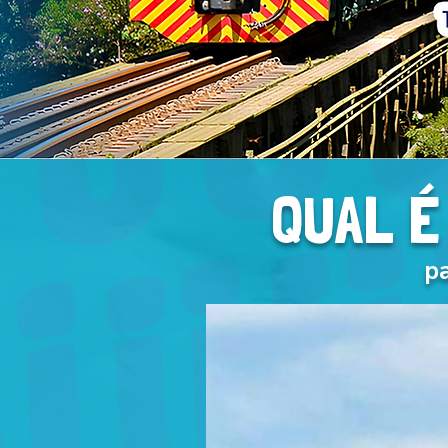
QUAL É
p