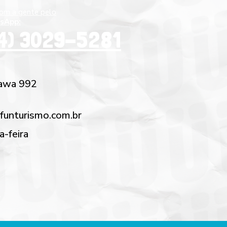
com a gente pelo
sApp:
4) 3029-5281
awa 992
funturismo.com.br
a-feira