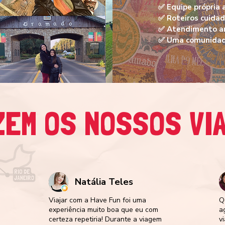
✅ Equipe própria
✅ Roteiros cuida
✅ Atendimento an
✅ Uma comunidade
ZEM OS NOSSOS VI
Natália Teles
Viajar com a Have Fun foi uma
Q
a
experiência muito boa que eu com
a
certeza repetiria! Durante a viagem
v