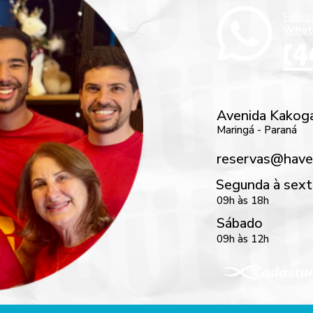
Fale 
What
(4
Avenida Kakog
Maringá - Paraná
reservas@have
Segunda à sext
09h às 18h
Sábado
09h às 12h