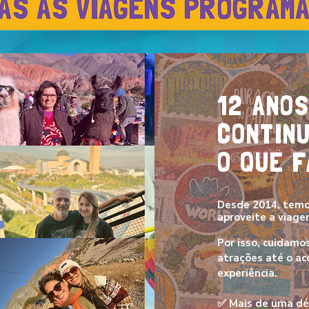
12 ANOS
CONTIN
O QUE F
Desde 2014, temo
aproveite a viage
Por isso, cuidamo
atrações até o a
experiência.
✅
Mais de uma dé