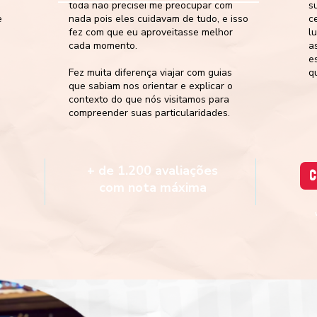
toda não precisei me preocupar com
s
e
nada pois eles cuidavam de tudo, e isso
c
fez com que eu aproveitasse melhor
l
cada momento.
a
e
Fez muita diferença viajar com guias
q
que sabiam nos orientar e explicar o
contexto do que nós visitamos para
compreender suas particularidades.
+ de 1.200 avaliações
C
com nota máxima