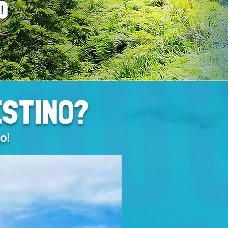
ESTINO?
o!