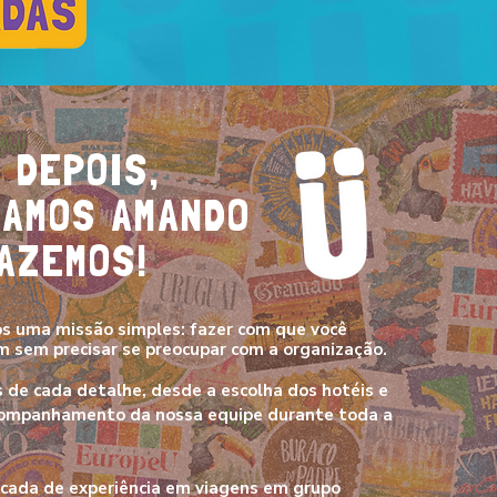
 DEPOIS,
UAMOS AMANDO
AZEMOS!
s uma missão simples: fazer com que você
m sem precisar se preocupar com a organização.
s de cada detalhe, desde a escolha dos hotéis e
companhamento da nossa equipe durante toda a
cada de experiência em viagens em grupo