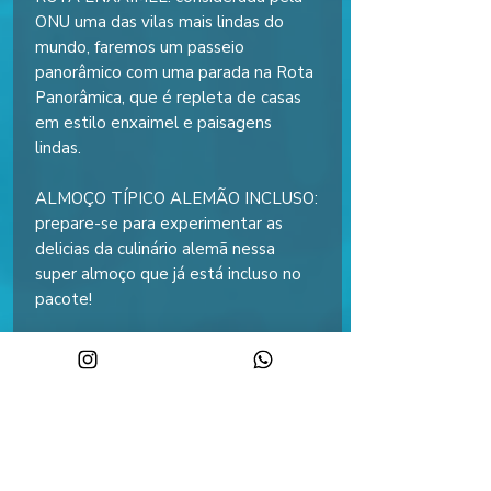
ONU uma das vilas mais lindas do
mundo, faremos um passeio
panorâmico com uma parada na Rota
Panorâmica, que é repleta de casas
em estilo enxaimel e paisagens
lindas.
ALMOÇO TÍPICO ALEMÃO INCLUSO:
prepare-se para experimentar as
delicias da culinário alemã nessa
super almoço que já está incluso no
pacote!
PASSEIO POMERANO: com várias
lojas e restaurantes.
15:30h –
Café colonial
incluso em
Pomerode
com diversas opções de
bolos, tortas e salgados (bebidas a