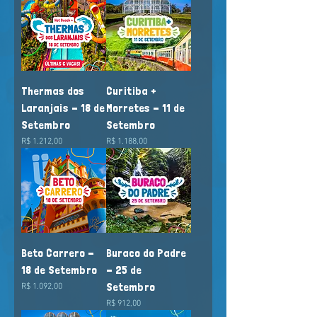
Thermas dos
Curitiba +
Laranjais - 18 de
Morretes - 11 de
Setembro
Setembro
Preço
Preço
R$ 1.212,00
R$ 1.188,00
Beto Carrero -
Buraco do Padre
18 de Setembro
- 25 de
Setembro
Preço
R$ 1.092,00
Preço
R$ 912,00