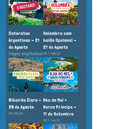
Cataratas
Holambra com
Argentinas - 21
balão Opcional -
de Agosto
21 de Agosto
Vagas esgotadas!
Preço
R$ 1.188,00
Ribeirão Claro -
Ilha do Mel +
29 de Agosto
Barco Príncipe -
11 de Setembro
Preço
R$ 396,00
Preço
R$ 1.164,00