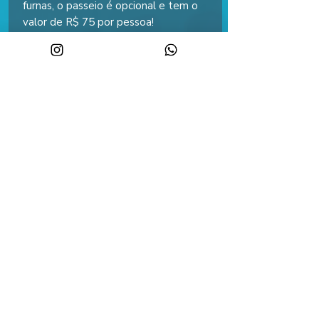
furnas, o passeio é opcional e tem o
valor de R$ 75 por pessoa!
14:00h - Passeio com ingresso incluso
no Vilarejo Holandês e
Lavandario HetDorp em Carambeí.
Você poderá caminhar pelos campos
de lavanda e conhecer a queijaria da
propriedade.
15:30h - Saída do parque e início da
viagem de retorno;
20:00h - Previsão de chegada em
Maringá;
✅ INCLUSO NO PACOTE:
👉 Transporte em micro ônibus com
banheiro;
👉 Guia acompanhante;
👉 2 cafés da manhã;
👉 2 diárias no Hotel IBIS Ponta
Grossa em apartamentos duplos;