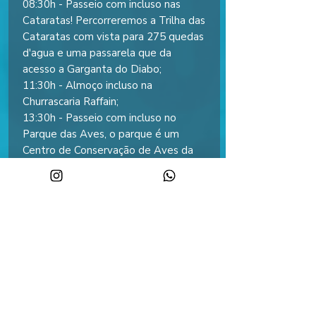
08:30h - Passeio com incluso nas
Cataratas! Percorreremos a Trilha das
Cataratas com vista para 275 quedas
d'agua e uma passarela que da
acesso a Garganta do Diabo;
11:30h - Almoço incluso na
Churrascaria Raffain;
13:30h - Passeio com incluso no
Parque das Aves, o parque é um
Centro de Conservação de Aves da
Mata Atlântica, em que você pode
ter contato próximo com aves em
viveiros de imersão.
15:00h - Início da viagem de retorno;
22:00h - Previsão de chegada em
Maringá;
✅ Nosso pacote já inclui tudo isso:
- Transporte em ônibus semi-leito
super confortável.