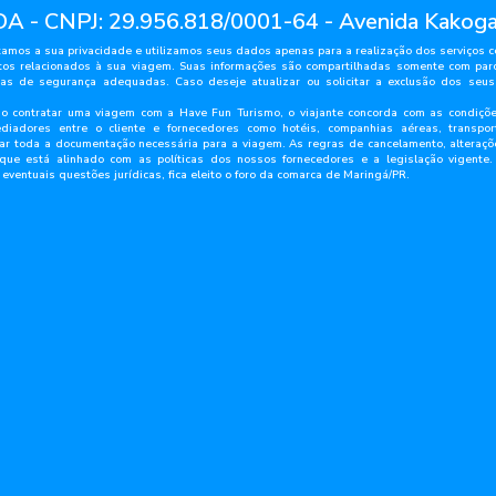
 - CNPJ: 29.956.818/0001-64 - Avenida Kakog
amos a sua privacidade e utilizamos seus dados apenas para a realização dos serviços 
s relacionados à sua viagem. Suas informações são compartilhadas somente com parc
idas de segurança adequadas. Caso deseje
atualizar ou solicitar a exclusão dos seu
contratar uma viagem com a Have Fun Turismo, o viajante concorda com as condições
diadores entre o cliente e fornecedores como hotéis, companhias aéreas, transpo
rtar toda a documentação necessária para a viagem. As regras de cancelamento, altera
 que está alinhado com as políticas dos nossos fornecedores e a legislação vigente
entuais questões jurídicas, fica eleito o foro da comarca de Maringá/PR.