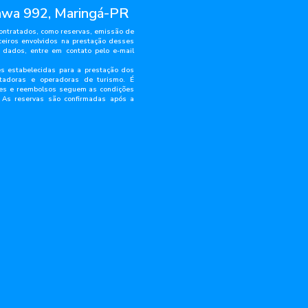
awa 992, Maringá-PR
contratados, como reservas, emissão de
eiros envolvidos na prestação desses
s dados, entre em contato pelo e-mail
 estabelecidas para a prestação dos
rtadoras e operadoras de turismo. É
ções e reembolsos seguem as condições
. As reservas são confirmadas após a