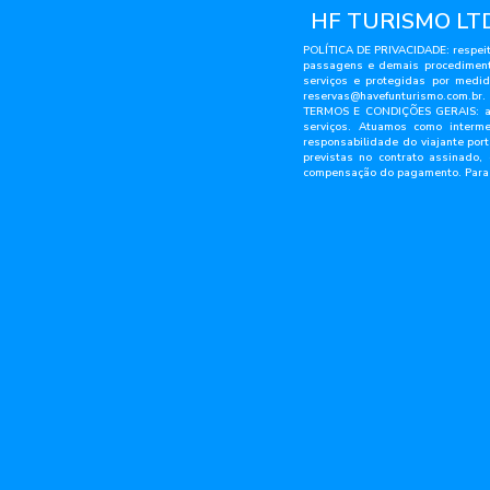
HF TURISMO LTDA
POLÍTICA DE PRIVACIDADE: respeit
passagens e demais procedimento
serviços e protegidas por med
reservas@havefunturismo.com.br
.
TERMOS E CONDIÇÕES GERAIS: ao 
serviços. Atuamos como interme
responsabilidade do viajante po
previstas no contrato assinado,
compensação do pagamento. Para ev