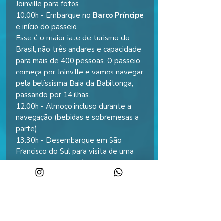
Joinville para fotos
10:00h - Embarque no
Barco Príncipe
e início do passeio
Esse é o maior iate de turismo do
Brasil, não três andares e capacidade
para mais de 400 pessoas. O passeio
começa por Joinville e vamos navegar
pela belíssisma Baia da Babitonga,
passando por 14 ilhas.
12:00h - Almoço incluso durante a
navegação (bebidas e sobremesas a
parte)
13:30h - Desembarque em São
Francisco do Sul para visita de uma
hora ao centro histórico
15:30h - Desembarque do Barco
Príncipe e início da viagem de retorno
18:00h – Parada para jantar (refeição
não inclusa);