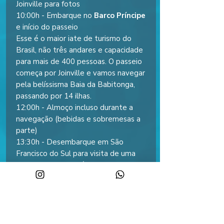
Joinville para fotos
10:00h - Embarque no
Barco Príncipe
e início do passeio
Esse é o maior iate de turismo do
Brasil, não três andares e capacidade
para mais de 400 pessoas. O passeio
começa por Joinville e vamos navegar
pela belíssisma Baia da Babitonga,
passando por 14 ilhas.
12:00h - Almoço incluso durante a
navegação (bebidas e sobremesas a
parte)
13:30h - Desembarque em São
Francisco do Sul para visita de uma
hora ao centro histórico
15:30h - Desembarque do Barco
Príncipe e início da viagem de retorno
18:00h – Parada para jantar (refeição
não inclusa);